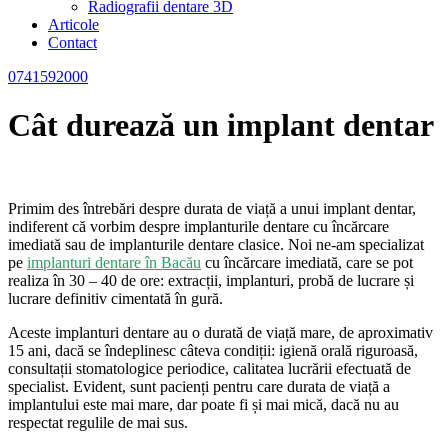
Radiografii dentare 3D
Articole
Contact
0741592000
Cât durează un implant dentar
Primim des întrebări despre durata de viață a unui implant dentar,
indiferent că vorbim despre implanturile dentare cu încărcare
imediată sau de implanturile dentare clasice. Noi ne-am specializat
pe
implanturi dentare în Bacău
cu încărcare imediată, care se pot
realiza în 30 – 40 de ore: extracții, implanturi, probă de lucrare și
lucrare definitiv cimentată în gură.
Aceste implanturi dentare au o durată de viață mare, de aproximativ
15 ani, dacă se îndeplinesc câteva condiții: igienă orală riguroasă,
consultații stomatologice periodice, calitatea lucrării efectuată de
specialist. Evident, sunt pacienți pentru care durata de viață a
implantului este mai mare, dar poate fi și mai mică, dacă nu au
respectat regulile de mai sus.