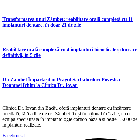
Transformarea unui Zâmbet: reabilitare orală completă cu 11
implanturi dentare, în doar 21 de zile
Reabilitare orală complexă cu 4 implanturi bicorticale și lucrare
definitivă, în 5 zile
Un Zâmbet Împărtășit în Pragul Sărbătorilor: Povestea
Doamnei Ichim la Clinica Dr. Iovan
Clinica Dr. Iovan din Bacău oferă implanturi dentare cu încărcare
imediată, fără adiție de os. Zâmbet fix și funcțional în 5 zile, cu o
echipă specializată în implantologie cortico-bazală și peste 15.000 de
implanturi realizate.
Facebook-f