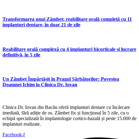
Transformarea unui Zâmbet: reabilitare orală completă cu 11
implanturi dentare, în doar 21 de zile
Reabilitare orală complexă cu 4 implanturi bicorticale și lucrare
definitivă, în 5 zile
Un Zâmbet Împărtășit în Pragul Sărbătorilor: Povestea
Doamnei Ichim la Clinica Dr. Iovan
Clinica Dr. Iovan din Bacău oferă implanturi dentare cu încărcare
imediată, fără adiție de os. Zâmbet fix și funcțional în 5 zile, cu o
echipă specializată în implantologie cortico-bazală și peste 15.000 de
implanturi realizate.
Facebook-f