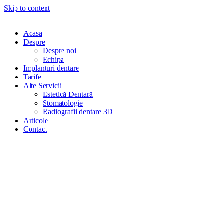
Skip to content
Acasă
Despre
Despre noi
Echipa
Implanturi dentare
Tarife
Alte Servicii
Estetică Dentară
Stomatologie
Radiografii dentare 3D
Articole
Contact