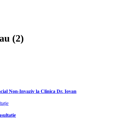
au (2)
ial Non-Invaziv la Clinica Dr. Iovan
sultație