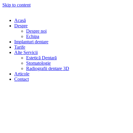
Skip to content
Acasă
Despre
Despre noi
Echipa
Implanturi dentare
Tarife
Alte Servicii
Estetică Dentară
Stomatologie
Radiografii dentare 3D
Articole
Contact