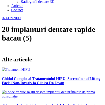
Radiografii dentare 3D
Articole
Contact
0741592000
20 implanturi dentare rapide
bacau (5)
Alte articole
Ghidul Complet al Tratamentului HIFU: Secretul unui Lifting
Facial Non-Invaziv la Clinica Dr. Iovan