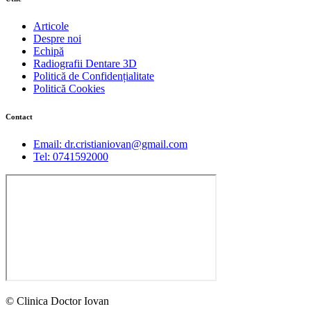
Articole
Despre noi
Echipă
Radiografii Dentare 3D
Politică de Confidențialitate
Politică Cookies
Contact
Email: dr.cristianiovan@gmail.com
Tel: 0741592000
© Clinica Doctor Iovan