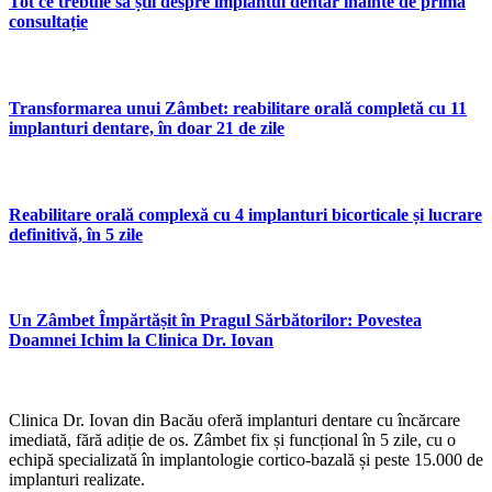
Tot ce trebuie să știi despre implantul dentar înainte de prima
consultație
Transformarea unui Zâmbet: reabilitare orală completă cu 11
implanturi dentare, în doar 21 de zile
Reabilitare orală complexă cu 4 implanturi bicorticale și lucrare
definitivă, în 5 zile
Un Zâmbet Împărtășit în Pragul Sărbătorilor: Povestea
Doamnei Ichim la Clinica Dr. Iovan
Clinica Dr. Iovan din Bacău oferă implanturi dentare cu încărcare
imediată, fără adiție de os. Zâmbet fix și funcțional în 5 zile, cu o
echipă specializată în implantologie cortico-bazală și peste 15.000 de
implanturi realizate.