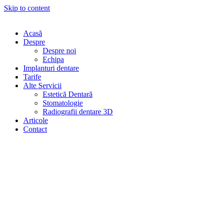
Skip to content
Acasă
Despre
Despre noi
Echipa
Implanturi dentare
Tarife
Alte Servicii
Estetică Dentară
Stomatologie
Radiografii dentare 3D
Articole
Contact