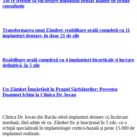
Tot ce trebuie să știi despre implantul dentar înainte de prima
consultație
Transformarea unui Zâmbet: reabilitare orală completă cu 11
implanturi dentare, în doar 21 de zile
Reabilitare orală complexă cu 4 implanturi bicorticale și lucrare
definitivă, în 5 zile
Un Zâmbet Împărtășit în Pragul Sărbătorilor: Povestea
Doamnei Ichim la Clinica Dr. Iovan
Clinica Dr. Iovan din Bacău oferă implanturi dentare cu încărcare
imediată, fără adiție de os. Zâmbet fix și funcțional în 5 zile, cu o
echipă specializată în implantologie cortico-bazală și peste 15.000 de
implanturi realizate.