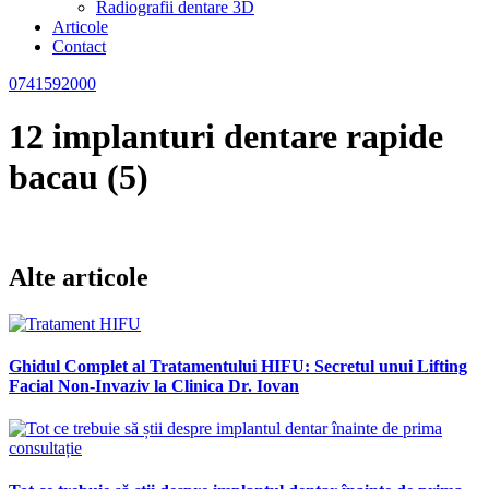
Radiografii dentare 3D
Articole
Contact
0741592000
12 implanturi dentare rapide
bacau (5)
Alte articole
Ghidul Complet al Tratamentului HIFU: Secretul unui Lifting
Facial Non-Invaziv la Clinica Dr. Iovan