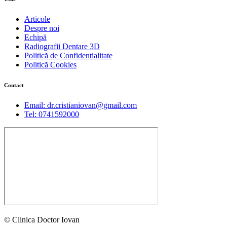
Articole
Despre noi
Echipă
Radiografii Dentare 3D
Politică de Confidențialitate
Politică Cookies
Contact
Email: dr.cristianiovan@gmail.com
Tel: 0741592000
© Clinica Doctor Iovan