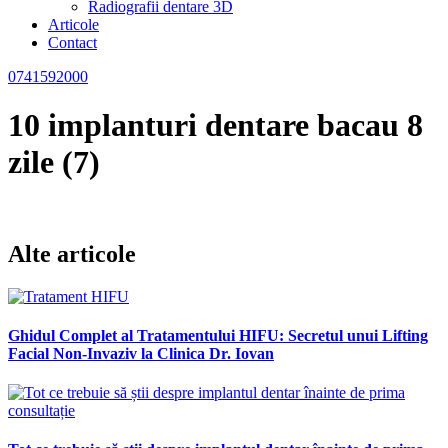
Radiografii dentare 3D
Articole
Contact
0741592000
10 implanturi dentare bacau 8
zile (7)
Alte articole
Ghidul Complet al Tratamentului HIFU: Secretul unui Lifting
Facial Non-Invaziv la Clinica Dr. Iovan