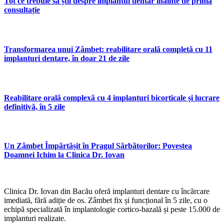
Tot ce trebuie să știi despre implantul dentar înainte de prima
consultație
Transformarea unui Zâmbet: reabilitare orală completă cu 11
implanturi dentare, în doar 21 de zile
Reabilitare orală complexă cu 4 implanturi bicorticale și lucrare
definitivă, în 5 zile
Un Zâmbet Împărtășit în Pragul Sărbătorilor: Povestea
Doamnei Ichim la Clinica Dr. Iovan
Clinica Dr. Iovan din Bacău oferă implanturi dentare cu încărcare
imediată, fără adiție de os. Zâmbet fix și funcțional în 5 zile, cu o
echipă specializată în implantologie cortico-bazală și peste 15.000 de
implanturi realizate.