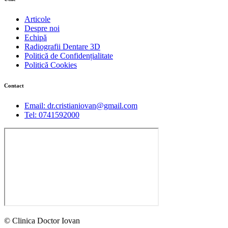
Articole
Despre noi
Echipă
Radiografii Dentare 3D
Politică de Confidențialitate
Politică Cookies
Contact
Email: dr.cristianiovan@gmail.com
Tel: 0741592000
© Clinica Doctor Iovan